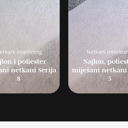
etkani interlining
Netkani interlini
jlon i poliester
Najlon, polies
ani netkani Serija
miješani netkani 
8
5