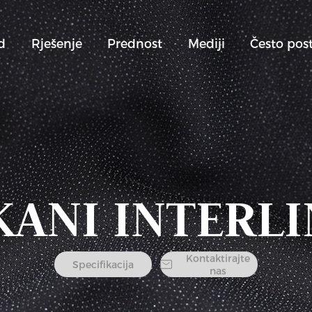
d
Rješenje
Prednost
Mediji
Često post
KANI INTERLI
Kontaktirajte
Specifikacija

nas