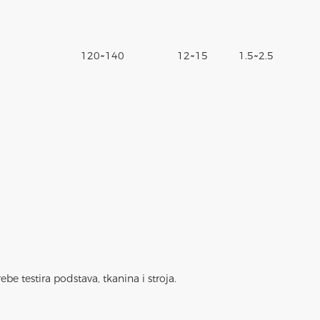
120~140
12~15
1.5~2.5
be testira podstava, tkanina i stroja.