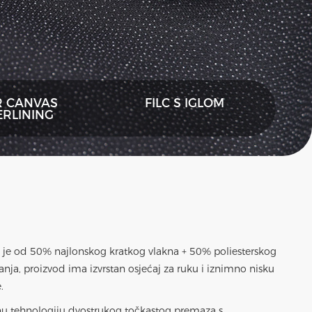
R CANVAS
FILC S IGLOM
ERLINING
a je od 50% najlonskog kratkog vlakna + 50% poliesterskog
nja, proizvod ima izvrstan osjećaj za ruku i iznimno nisku
.
dnu tehnologiju dvostrukog točkastog premaza s