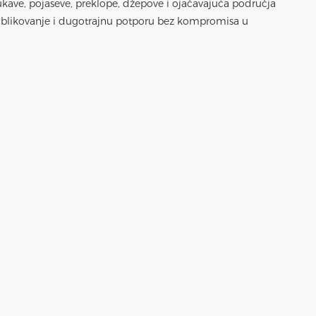
rukave, pojaseve, preklope, džepove i ojačavajuća područja
o oblikovanje i dugotrajnu potporu bez kompromisa u