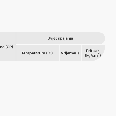
Uvjet spajanja
na (CP)
Pritisak
Temperatura (°C)
Vrijeme(i)
2
(kg/cm
)