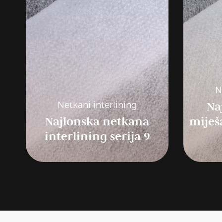
N
Na
Netkani interlining
Najlonska netkana
miješ
interlining serija 9