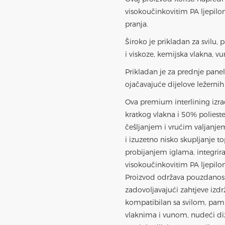
visokoučinkovitim PA ljepilo
pranja.
Široko je prikladan za svilu,
i viskoze, kemijska vlakna, vu
Prikladan je za prednje panel
ojačavajuće dijelove ležernih
Ova premium interlining izr
kratkog vlakna i 50% polies
češljanjem i vrućim valjanjem 
i izuzetno nisko skupljanje to
probijanjem iglama
, integr
visokoučinkovitim PA ljepilo
Proizvod održava pouzdanost
zadovoljavajući zahtjeve izd
kompatibilan sa svilom, pam
vlaknima i vunom, nudeći di