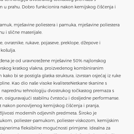
m u prahu. Dobro funkcionira nakon kemijskog čišćenja i
 pamuk, mješavine poliestera i pamuka, mješavine poliestera
nu i slične materijale.
e, ovratnike, rukave, pojaseve, preklope, džepove i
 košulja.
ađena je od uravnotežene mješavine 50% najlonskog
terskog kratkog vlakna, proizvedenog kombiniranim
kako bi se postigla glatka struktura, izvrstan osjećaj iz ruke
pline. Kao dio naše visoke kvalitete
Netkane tkanine s
ira naprednu tehnologiju dvostrukog točkastog premaza s
m, osiguravajući stabilnu čvrstoću i dosljedne performanse.
 nakon ponovljenog kemijskog čišćenja i pranja,
ržljivosti modernih odjevnih predmeta. Široko je
ukom, poliester-pamukom, poliester-viskozom, kemijskim
zajnerima fleksibilne mogućnosti primjene. Idealna za