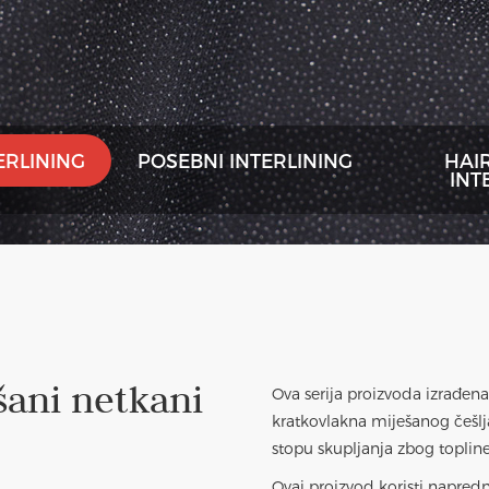
ERLINING
POSEBNI INTERLINING
HAI
INT
šani netkani
Ova serija proizvoda izrađen
kratkovlakna miješanog češlja
stopu skupljanja zbog topline
Ovaj proizvod koristi napre