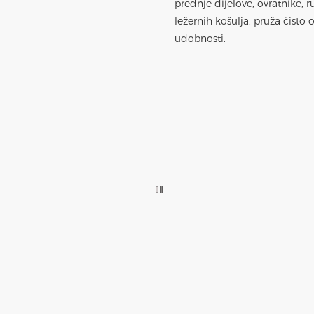
prednje dijelove, ovratnike, 
ležernih košulja, pruža čist
udobnosti.