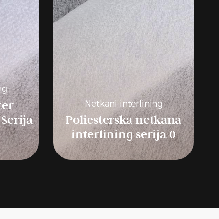
ng
ter
Netkani interlining
Serija
Poliesterska netkana
interlining serija 0