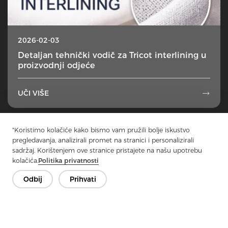
2026-02-03
Detaljan tehnički vodič za Tricot interlining u
proizvodnji odjeće
UČI VIŠE

1
2
3
4
5
...
49
"Koristimo kolačiće kako bismo vam pružili bolje iskustvo
pregledavanja, analizirali promet na stranici i personalizirali
sadržaj. Korištenjem ove stranice pristajete na našu upotrebu
kolačića.
Politika privatnosti
Odbij
Prihvati
Kontaktirajte nas
Imate pitanja? Imamo odgovore!
Razgovarajmo