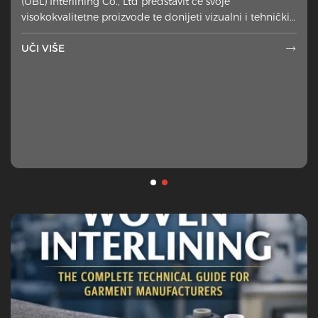
(UBL) Interlining Co., Ltd predstavit će svoje
materijala ha
visokokvalitetne proizvode te donijeti vizualni i tehnički
spektakl
UČI VIŠE

UČI VIŠE
