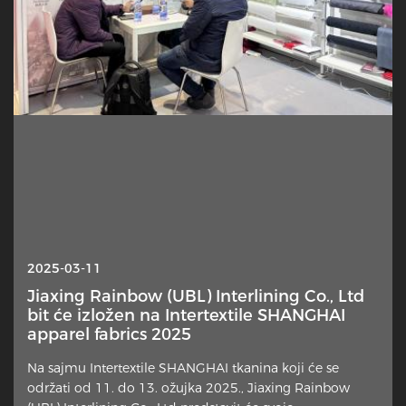
2025-10-13
2025-03-11
Interlining — Zašto je ovaj skriveni sloj
Jiaxing Rainbow (UBL) Interlining Co., Ltd
odjednom u središtu pozornosti?
bit će izložen na Intertextile SHANGHAI
apparel fabrics 2025
Suptilan element izrade odjeće ponovno privlači pažnju
Na sajmu Intertextile SHANGHAI tkanina koji će se
dizajnera, krojača za dom i komentatora iz industrije.
održati od 11. do 13. ožujka 2025., Jiaxing Rainbow
Dodatni sloj tkanine postavljen uz krivu stranu vanjskih